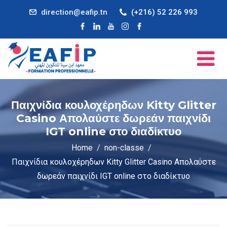
direction@eafip.tn
(+216) 52 226 993
Παιχνίδια κουλοχέρηδων Kitty Glitter
Casino Απολαύστε δωρεάν παιχνίδι
IGT online στο διαδίκτυο
Home
non-classe
Παιχνίδια κουλοχέρηδων Kitty Glitter Casino Απολαύστε
δωρεάν παιχνίδι IGT online στο διαδίκτυο