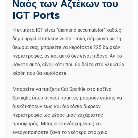
Ναός των Αζτέκων του
IGT Ports
Η ετικέτα IGT είναι "diamond accumulator" καθώς
δημιουργεί επιπλέον wilds. Πολύ, σύμφωνα με τη
θεωρία σας, μπορείτε να κερδίσετε 225 δωρεάν
περιστροφές, αν και αυτό δεν είναι πιθανό. Αν το
κάνετε αυτό, είναι κάτι που θα δείτε στα γλυκά 3x
κέρδη που θα κερδίσετε.
Μπορείτε να παίξετε Cat Sparkle στο καζίνο
Spinight, όπου οι νέοι παίκτες μπορούν επίσης να
διεκδικήσουν έως και διακόσια δωρεάν
περιστροφές ως μέρος μιας ευχάριστης
προσφοράς. Μπορείτε ενδεχομένως να
ενεργοποιήσετε ξανά το νεότερο στοιχείο