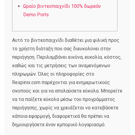
Ωραίο βιντεοπαιχνίδι 100% δωρεάν
Demo Ports
Αυτό το βιντεοπαιχνίδι διαθέτει μια φιλική προς
το χρήστη διάταξη που σας διευκολύνει στην
περιήγηση. Περιλαμβάνει εικόνα, ευκολία, κόστος,
καθώς και τις μετρήσεις των αναμενόμενων
πληρωμών. Όλες οι πληροφορίες στο
Respinix.com παρέχονται για ενημερωτικούς
σκοπούς και για να απολαύσετε εύκολα.
Μπορείτε
να τα παίξετε εύκολα μέσω του προγράμματος
περιήγησης, χωρίς να χρειάζεται να κατεβάσετε
κάποια εφαρμογή, διαφορετικά θα πρέπει να
δημιουργήσετε έναν εμπορικό λογαριασμό.