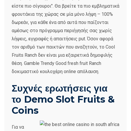
είστε πιο σίγουροι". Θα βρείτε τα πιο εμβληματικά
φρουτάκια της χώρας σε μία μόνο λήψη – 100%
δωρεάν, για κάθε ένα από αυτά που παίζονται
αμέσως στο πρόγραμμα περιήγησής σας χωρίς
λήψεις, εγγραφές ή απαιτήσεις put. Όσον αφορά
τον αριθμό των παικτών που αναζητούν, το Cool
Fruits Ranch δεν είναι μια εξαιρετικά δημοφιλής
θέση. Gamble Trendy Good fresh fruit Ranch
δοκιμαστικό κουλοχέρη online απόλαυση.
Συχνές ερωτήσεις για
το Demo Slot Fruits &
Coins
Για να