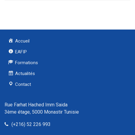
Accueil
EAFIP
Formations
Actualités
Contact
Rue Farhat Hached Imm Saida
3ème étage, 5000 Monastir Tunisie
(+216) 52 226 993