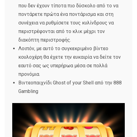
που δεν έχουν τίποτα πιο δύσκολο από το να
ποντάρετε πρώτα ένα ποντάρισμα και στη
συνέχεια να ρυθμίσετε τους κυλίνδρους να
περιστρέφονται από το κλικ μέχρι τον
διακόπτη περιστροφής.
Λοιπόν, με αυτό το συγκεκριμένο βίντεο
κουλοχέρη θα έχετε την ευκαιρία να δείτε τον
εαυτό σας ως υπερήρωα μέσα σε πολλά
προνόμια.
Βιντεοπαιχνίδι Ghost of your Shell από την 888
Gambling