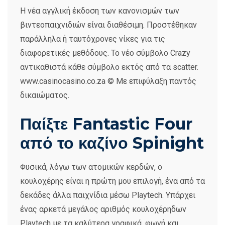
Η νέα αγγλική έκδοση των κανονισμών των
βιντεοπαιχνιδιών είναι διαθέσιμη. Προστέθηκαν
παράλληλα ή ταυτόχρονες νίκες για τις
διαφορετικές μεθόδους. Το νέο σύμβολο Crazy
αντικαθιστά κάθε σύμβολο εκτός από τα scatter.
www.casinocasino.co.za © Με επιφύλαξη παντός
δικαιώματος.
Παίξτε Fantastic Four
από το καζίνο Spinight
Φυσικά, λόγω των ατομικών κερδών, ο
κουλοχέρης είναι η πρώτη μου επιλογή, ένα από τα
δεκάδες άλλα παιχνίδια μέσω Playtech.
Υπάρχει
ένας αρκετά μεγάλος αριθμός κουλοχέρηδων
Playtech με τα καλύτερα γραφικά, φωνή και