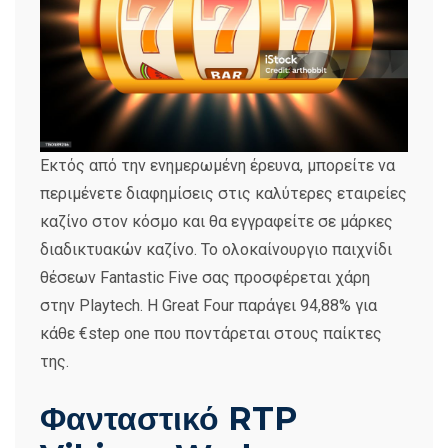
Εκτός από την ενημερωμένη έρευνα, μπορείτε να
περιμένετε διαφημίσεις στις καλύτερες εταιρείες
καζίνο στον κόσμο και θα εγγραφείτε σε μάρκες
διαδικτυακών καζίνο. Το ολοκαίνουργιο παιχνίδι
θέσεων Fantastic Five σας προσφέρεται χάρη
στην Playtech. Η Great Four παράγει 94,88% για
κάθε €step one που ποντάρεται στους παίκτες
της.
Φανταστικό RTP