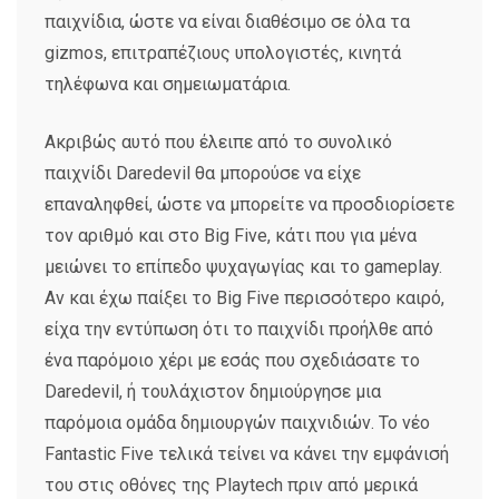
παιχνίδια, ώστε να είναι διαθέσιμο σε όλα τα
gizmos, επιτραπέζιους υπολογιστές, κινητά
τηλέφωνα και σημειωματάρια.
Ακριβώς αυτό που έλειπε από το συνολικό
παιχνίδι Daredevil θα μπορούσε να είχε
επαναληφθεί, ώστε να μπορείτε να προσδιορίσετε
τον αριθμό και στο Big Five, κάτι που για μένα
μειώνει το επίπεδο ψυχαγωγίας και το gameplay.
Αν και έχω παίξει το Big Five περισσότερο καιρό,
είχα την εντύπωση ότι το παιχνίδι προήλθε από
ένα παρόμοιο χέρι με εσάς που σχεδιάσατε το
Daredevil, ή τουλάχιστον δημιούργησε μια
παρόμοια ομάδα δημιουργών παιχνιδιών. Το νέο
Fantastic Five τελικά τείνει να κάνει την εμφάνισή
του στις οθόνες της Playtech πριν από μερικά