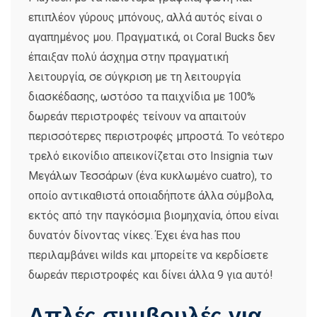
επιπλέον γύρους μπόνους, αλλά αυτός είναι ο
αγαπημένος μου. Πραγματικά, οι Coral Bucks δεν
έπαιξαν πολύ άσχημα στην πραγματική
λειτουργία, σε σύγκριση με τη λειτουργία
διασκέδασης, ωστόσο τα παιχνίδια με 100%
δωρεάν περιστροφές τείνουν να απαιτούν
περισσότερες περιστροφές μπροστά. Το νεότερο
τρελό εικονίδιο απεικονίζεται στο Insignia των
Μεγάλων Τεσσάρων (ένα κυκλωμένο cuatro), το
οποίο αντικαθιστά οποιαδήποτε άλλα σύμβολα,
εκτός από την παγκόσμια βιομηχανία, όπου είναι
δυνατόν δίνοντας νίκες. Έχει ένα has που
περιλαμβάνει wilds και μπορείτε να κερδίσετε
δωρεάν περιστροφές και δίνει άλλα 9 για αυτό!
Απλές συμβουλές για